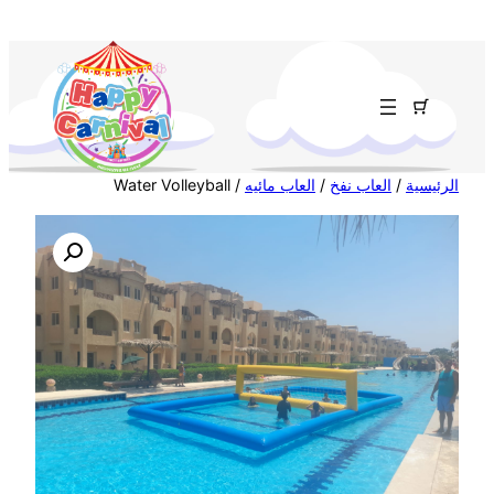
تخطى
إلى
المحتوى
الرئيسية
/
العاب نفخ
/
العاب مائيه
/ Water Volleyball