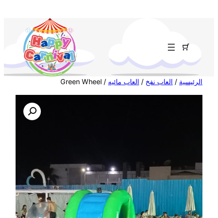
تخطى
إلى
المحتوى
الرئيسية
/
العاب نفخ
/
العاب مائيه
/ Green Wheel