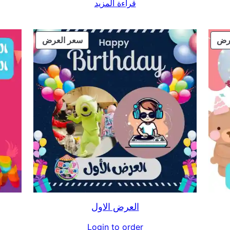
قراءة المزيد
منتج
منتج
رض
سعر العرض
مخفض
مخفض
العرض الاول
Login to order