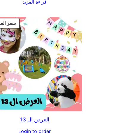
قراءة المزيد
سعر الع
العرض ال 13
Login to order