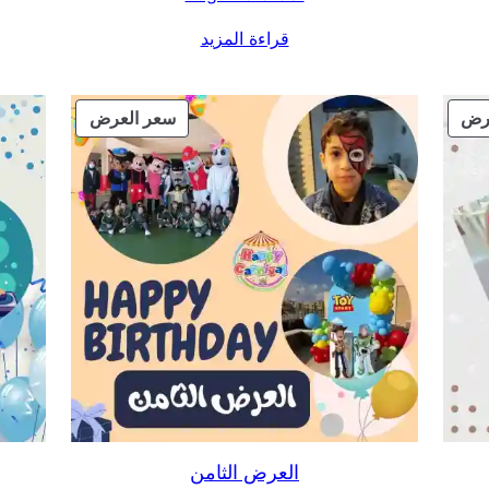
قراءة المزيد
منتج
منتج
رض
سعر العرض
مخفض
مخفض
العرض الثامن