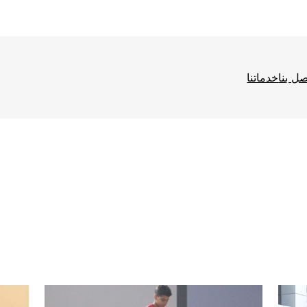
صل بنا
خدماتنا
ا
ف
ع
ا