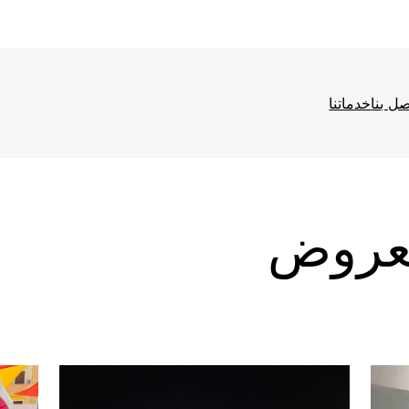
صل بنا
خدماتنا
ا
ف
لعروض
ع
ا