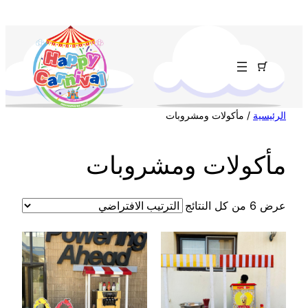
تخطى
إلى
المحتوى
الرئيسية
/ مأكولات ومشروبات
مأكولات ومشروبات
عرض ⁦6⁩ من كل النتائج