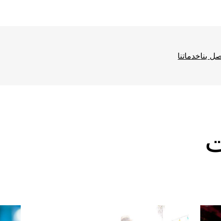
صل بنا
خدماتنا
ا
ف
ت
ع
ا