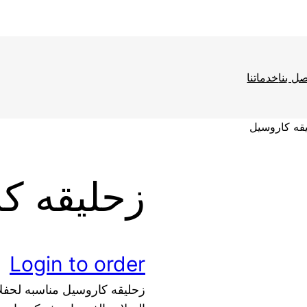
صل بنا
خدماتنا
ا
قه كاروسيل
ف
زحليقه ك
ع
ا
Login to order
زحليقه كاروسيل مناسبه لحفل