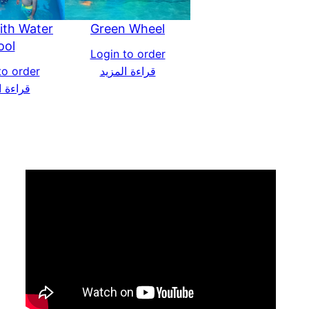
ith Water
Green Wheel
ool
Login to order
قراءة المزيد
to order
قراءة ا