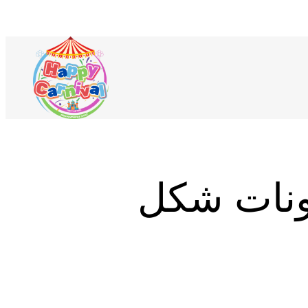
لمنتجات
ي
لونات شكل
ربة
لتسوق