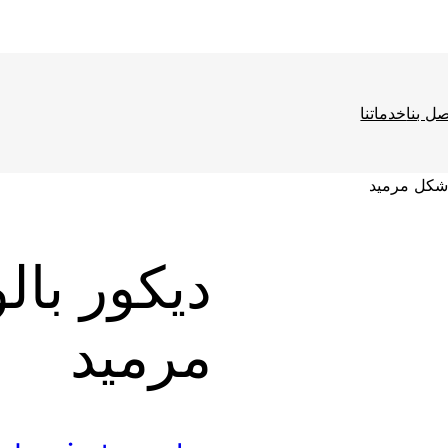
صل بنا
خدماتنا
ا
 شكل مرميد
ف
ديكور با
ع
ا
مرميد