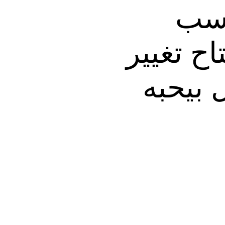
اسب
اح تغيير
 بيحبه