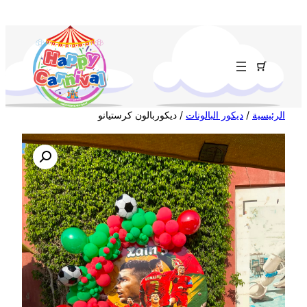
تخطى
إلى
المحتوى
الرئيسية
/
ديكور البالونات
/ ديكوربالون كرستيانو