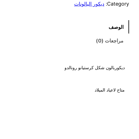
Category:
ديكور البالونات
الوصف
مراجعات (0)
ديكوربالون شكل كرستيانو رونالدو
متاح لاعياد الميلاد
هابي كرنفال لتنظيم
الحفلات