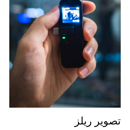
تصوير ريلز